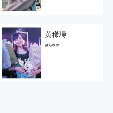
黄稀璕
钢琴教师