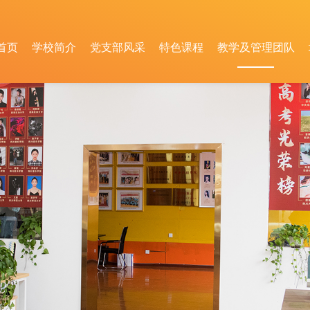
首页
学校简介
党支部风采
特色课程
教学及管理团队