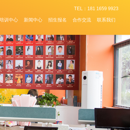
TEL：181 1659 9923
培训中心
新闻中心
招生报名
合作交流
联系我们