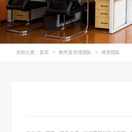
当前位置：
首页
>
教学及管理团队
>
师资团队